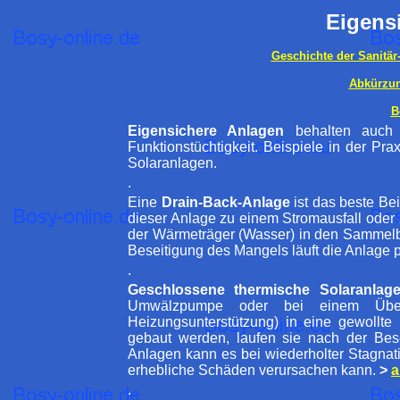
Eigens
Geschichte der Sanitär
Abkürzu
B
Eigensichere Anlagen
behalten auch
Funktionstüchtigkeit. Beispiele in der P
Solaranlagen.
.
Eine
Drain-Back-Anlage
ist das beste Bei
dieser Anlage zu einem Stromausfall oder
der Wärmeträger (Wasser) in den Sammelbe
Beseitigung des Mangels läuft die Anlage 
.
Geschlossene thermische Solaranlag
Umwälzpumpe oder bei einem Über
Heizungsunterstützung) in eine gewollte
gebaut werden, laufen sie nach der Bes
Anlagen kann es bei wiederholter Stagna
erhebliche Schäden verursachen kann.
>
a
.