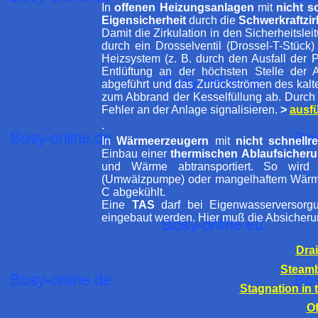
In
offenen Heizungsanlagen
mit
nicht s
Eigensicherheit
durch die
Schwerkraftzir
Damit die Zirkulation in den Sicherheitslei
durch ein Drosselventil (Drossel-T-Stüc
Heizsystem (z. B. durch den Ausfall der 
Entlüftung an der höchsten Stelle der
abgeführt und das Zurückströmen des kal
zum Abbrand der Kesselfüllung ab. Durch
Fehler an der Anlage signalisieren.
>
ausfü
.
In
Wärmeerzeugern
mit
nicht schnellr
Einbau einer
thermischen Ablaufsicher
und Wärme abtransportiert. So wird 
(Umwälzpumpe) oder mangelhaftem Wärmetr
C abgekühlt.
Eine
TAS
darf bei Eigenwasserversorg
eingebaut werden. Hier muß die Absicherun
Dra
Steamb
Stagnation in
O