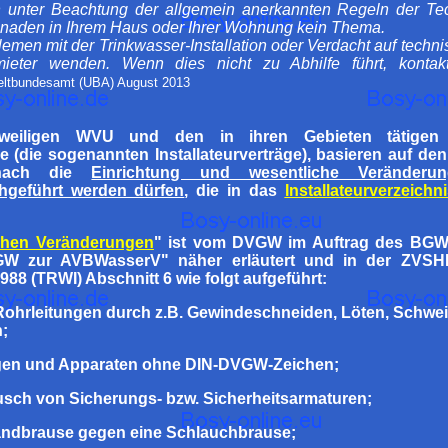
ion unter Beachtung der allgemein anerkannten Regeln der Tech
naden in Ihrem Haus oder Ihrer Wohnung kein Thema.
lemen mit der Trinkwasser-Installation oder Verdacht auf tech
mieter wenden. Wenn dies nicht zu Abhilfe führt, kontak
eltbundesamt (UBA) August 2013
weiligen WVU und den in ihren Gebieten tätigen In
 (die sogenannten Installateurverträge), basieren auf de
nach die
Einrichtung und wesentliche Veränder
chgeführt werden dürfen
, die in das
Installateurverzeichn
chen Veränderungen
" ist vom DVGW im Auftrag des BGW
W zur AVBWasserV" näher erläutert und in der ZVSHK-B
988 (TRWI) Abschnitt 6 wie folgt aufgeführt:
Rohrleitungen durch z.B. Gewindeschneiden, Löten, Schwe
;
agen und Apparaten ohne DIN-DVGW-Zeichen;
usch von Sicherungs- bzw. Sicherheitsarmaturen;
tandbrause gegen eine Schlauchbrause;