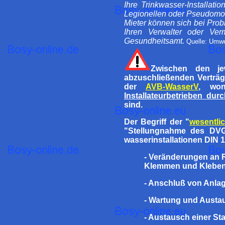
Ihre Trinkwasser-Installat
Legionellen oder Pseudomo
Mieter können sich bei Prob
Ihren Verwalter oder Ver
Gesundheitsamt.
Quelle: Umw
Zwischen den je
abzuschließenden Verträge
der
AVB-WasserV
, wo
Installateurbetrieben dur
sind.
Der Begriff der "
wesentli
"Stellungnahme des DVG
wasserinstallationen DIN 1
- Veränderungen an 
Klemmen und Kleben
- Anschluß von Anl
- Wartung und Austa
- Austausch einer S