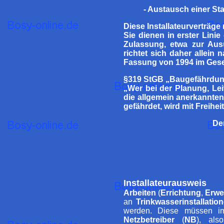
- Austausch einer St
Diese Installateurverträge
Sie dienen in erster Linie
Zulassung, etwa zur Aus
richtet sich daher allein 
Fassung von 1994 im Gese
§319 StGB „Baugefährdu
„Wer bei der Planung, L
die allgemein anerkannte
gefährdet, wird mit Freihei
Der
Installateurausweis
Arbeiten
(
Errichtung
,
Erwe
an
Trinkwasserinstallatio
werden. Diese müssen 
Netzbetreiber
(
NB
), al