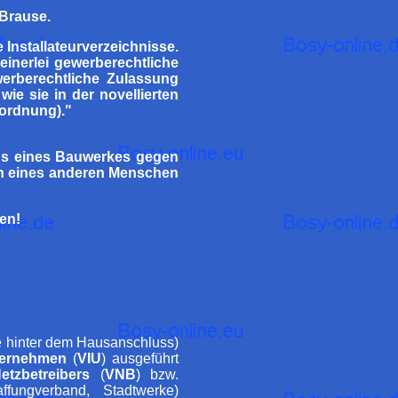
 Brause.
 Installateurverzeichnisse.
keinerlei gewerberechtliche
erberechtliche Zulassung
wie sie in der novellierten
ordnung)."
hs eines Bauwerkes gegen
en eines anderen Menschen
uen!
 hinter dem Hausanschluss)
nternehmen
(
VIU
) ausgeführt
etzbetreibers
(
VNB
) bzw.
fungverband, Stadtwerke)