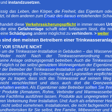
und
instandzusetzen
.
lässig das Leben, den Körper, die Freiheit, das Eigentum ode
etzt, ist dem anderen zum Ersatz des daraus entstehenden Schad
handelt diese
Verkehrssicherungspflicht
in immer neuen
Urt
, der eine
Gefahrenlage
schafft oder fortdauern lässt, die 
 eine
Schädigung
anderer möglichst zu
verhindern
.
>
weiter
 sind den meisten Betreibern einer Trinkwasseranla
 VOR STRAFE NICHT
h um die Trinkwasser-Installation in Gebäuden – das Wasser
Weder noch! Nach der Trinkwasserverordnung mus
ine Anlage ordnungsgemäß betreiben. Auch die Trinkwasser-I
olglich ist bei selbst genutztem Wohneigentum der Eigentüme
 der Betreiber der Trinkwasser-Installation und für sie verant
nkwasserverordnung die Untersuchung auf Legionellen verpflicht
Sorge zu tragen, dass sich das Trinkwasser auf seinem We
nicht verschlechtert und dass auch dort die Grenzwer
halten werden. Als Eigentümer oder Betreiber sollten Sie Ihre 
r Produkte (Armaturen, Rohre, Verbinder und Warmwasserbere
ne Fachfirma ausführen lassen. Produkte aus ungeeigneten W
ren Verkeimung Ihrer Installation. Und: Auch als erfahrener He
nicht selbst vornehmen. Installationen, die nicht fachgerecht ers
undheitsrisiken für Sie selbst, Ihre Familie, Mitbewohner und