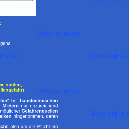
k
hgens
me spülen,
llengefahr)
hten
" bei
haustechnischen
h
Mietern
nur unzureichend
möglicher
Gefahrenquellen
siken
hingenommen, deren
icht
, also um die Pflicht ein