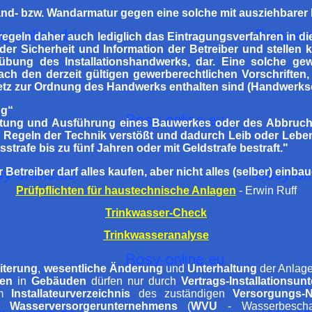
and- bzw. Wandarmatur gegen eine solche mit ausziehbarer
 regeln daher auch lediglich das Eintragungsverfahren in die
 der Sicherheit und Information der Betreiber und stellen 
übung des Installationshandwerks, dar. Eine solche gew
nach den derzeit gültigen gewerberechtlichen Vorschriften, 
tz zur Ordnung des Handwerks enthalten sind (Handwerks
ng“
eitung und Ausführung eines Bauwerkes oder des Abbruc
n Regeln der Technik verstößt und dadurch Leib oder Leb
tsstrafe bis zu fünf Jahren oder mit Geldstrafe bestraft."
 Betreiber darf alles kaufen, aber nicht alles (selber) einba
Prüfpflichten für haustechnische Anlagen
- Erwin Ruff
Trinkwasser-Check
Trinkwasseranalyse
iterung
,
wesentliche Änderung
und
Unterhaltung
der Anlage
nen
in
Gebäuden
dürfen nur durch
Vertrags-Installationsu
im
Installateurverzeichnis
des zuständigen
Versorgungs-N
so
Wasserversorgerunternehmens
(
WVU
- Wasserbeschaf