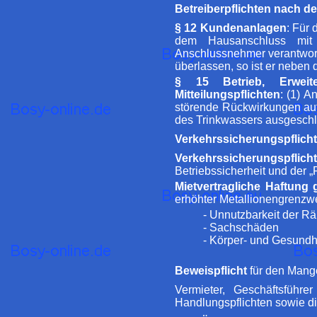
Betreiberpflichten nach 
§ 12 Kundenanlagen
: Für
dem Hausanschluss mit 
Anschlussnehmer verantwortl
überlassen, so ist er neben 
§ 15 Betrieb, Erweit
Mitteilungspflichten
: (1) 
störende Rückwirkungen auf
des Trinkwassers ausgeschl
Verkehrssicherungspflicht
Verkehrssicherungspflic
Betriebssicherheit und der 
Mietvertragliche Haftung
erhöhter Metallionengrenzwert
- Unnutzbarkeit der R
- Sachschäden
- Körper- und Gesund
Beweispflicht
für den Mang
Vermieter, Geschäftsführ
Handlungspflichten sowie d