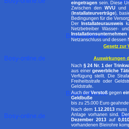
eingetragen
sein. Diese U
Zwischen den
WVU
und 
(
Installateurverträge
), bas
Bedingungen für die Versor
Der
Installateurausweis
ka
Netzbetreiber Wasser- un
Installationsunternehmen
Netzanschluss und dessen N
Gesetz zur
Auswirkungen de
Nach
§ 24 Nr. 1 der Trin
aus einer
gewerbliche Täti
Verfügung stellt. Die Str
Freiheitsstrafe oder Geld
Geldstrafe.
Auch der
Verstoß
gegen
ei
Geldbuße
bis zu 25.000 Euro geahnde
Nach dem
1.12.2013
muss 
Anlage vorhanen sind. Der
Dezember 2013
auf
0,01
vorhandenen Bleirohre kompl