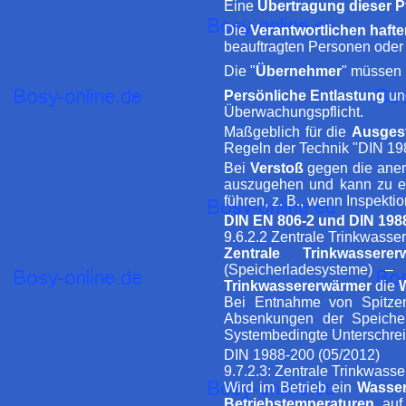
Eine
Übertragung dieser P
Die
Verantwortlichen haft
beauftragten Personen oder
Die "
Übernehmer
" müssen 
Persönliche Entlastung
u
Überwachungspflicht.
Maßgeblich für die
Ausges
Regeln der Technik "DIN 19
Bei
Verstoß
gegen die anerk
auszugehen und kann zu ei
führen, z. B., wenn Inspekt
DIN EN 806-2 und DIN 198
9.6.2.2 Zentrale Trinkwasse
Zentrale Trinkwasserer
(Speicherladesysteme) 
Trinkwassererwärmer
die
Bei Entnahme von Spitzen
Absenkungen der Speichera
Systembedingte Unterschrei
DIN 1988-200 (05/2012)
9.7.2.3: Zentrale Trinkwas
Wird im Betrieb ein
Wasse
Betriebstemperaturen
auf 