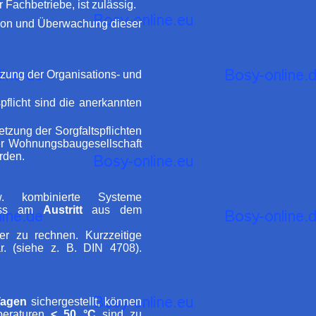
 Fachbetriebe, ist zulässig.
ation und Überwachung dieser
etzung der Organisations- und
flicht sind die anerkannten
tzung der Sorgfaltspflichten
er Wohnungsbaugesellschaft
rden.
. kombinierte Systeme
dass am
Austritt
aus dem
r zu rechnen. Kurzzeitige
r. (siehe z. B. DIN 4708).
Tagen
sichergestellt, können
mperaturen
< 50 °C
sind zu