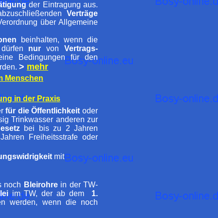
ätigung
der Eintragung aus.
bzuschließenden
Verträge
erordnung über Allgemeine
ionen
beinhalten, wenn die
dürfen
nur
von
Vertrags-
eine Bedingungen für den
>
mehr
erden.
im Menschen
ng in der Praxis
er
für die Öffentlichkeit
oder
ssig Trinkwasser anderen zur
gesetz
bei bis zu 2 Jahren
ahren Freiheitsstrafe oder
ngswidrigkeit
mit
s noch
Bleirohre
in der TW-
lei
im TW, der ab dem
1.
ten werden, wenn die noch