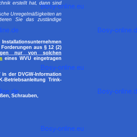
nik erstellt hat, dann sind
nische Unregelmäßigkeiten an
tieren Sie das zuständige
stallationsunternehmen
n Forderungen aus § 12 (2)
ungen nur von solchen
is
eines WVU eingetragen
 in der DVGW-lnformation
etriebsanleitung Trink-
ißen, Schrauben,