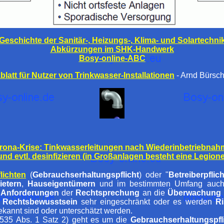
Geschichte der Sanitär-, Heizungs-, Klima- und Solartechni
Abkürzungen im SHK-Handwerk
Bosy-online-ABC
blatt für Nutzer von Trinkwasser-Installationen
- Arnd Bürsc
rona-Krise: Tinkwasserleitungen nach Wiederinbetriebnah
nd evtl. desinfizieren (in Großanlagen besteht eine Legione
lichten
(
Gebrauchserhaltungspflicht
)
oder "
Betreiberpflic
ietern
,
Hauseigentümern
und im bestimmten Umfang auc
e
Anforderungen
der
Rechtsprechung
an die
Überwachung
s
Rechtsbewusstsein
sehr eingeschränkt oder es werden
Ri
kannt sind oder unterschätzt werden.
35 Abs. 1 Satz 2) geht es um die
Gebrauchserhaltungspfl