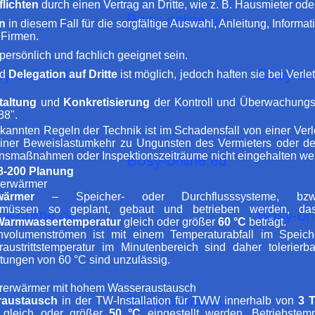
flichten
durch einen Vertrag an Dritte, wie z. B. Hausmieter oder
en
in diesem Fall für die sorgfältige Auswahl, Anleitung, Inform
 Firmen.
persönlich und fachlich geeignet sein.
nd
Delegation auf Dritte
ist möglich, jedoch haften sie bei Verl
taltung
und
Konkretisierung
der Kontroll und Überwachungsp
88".
annten Regeln der Technik ist im Schadensfall von einer Verle
ner Beweislastumkehr zu Ungunsten des Vermieters oder d
ionsmaßnahmen oder Inspektionszeiträume nicht eingehalten we
8-200 Planung
rerwärmer
wärmer
– Speicher- oder Durchflusssysteme, bzw
– müssen so geplant, gebaut und betrieben werden, 
Warmwassertemperatur
gleich oder größer
60 °C
beträgt.
volumenströmen ist mit einem Temperaturabfall im Speiche
ustrittstemperatur im Minutenbereich sind daher tolerierba
tungen von 60 °C sind unzulässig.
sererwärmer mit hohem Wasseraustausch
raustausch
in der TW-Installation für TWW innerhalb von
3 
gleich oder größer
50 °C
eingestellt werden. Betriebste