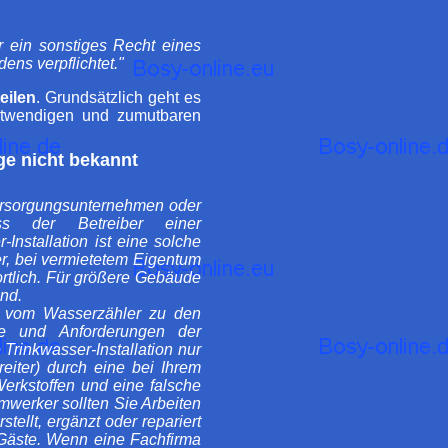
r ein sonstiges Recht eines
ens verpflichtet."
eilen
. Grundsätzlich geht es
notwendigen und zumutbaren
ge nicht bekannt
versorgungsunternehmen oder
s der Betreiber einer
nstallation ist eine solche
r, bei vermietetem Eigentum
wortlich. Für größere Gebäude
end.
g vom Wasserzähler zu den
te und Anforderungen der
Trinkwasser-Installation nur
iter) durch eine bei Ihrem
erkstoffen und eine falsche
imwerker sollten Sie Arbeiten
tellt, ergänzt oder repariert
 Gäste. Wenn eine Fachfirma