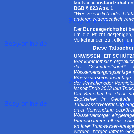
Mietsache
instandzuhalten
BGB § 823 Abs. 1
"Wer vorsätzlich oder fahr
anderen widerrechtlich verl
Der
Bundesgerichtshof
be
um die Pflicht desjenigen
Vorkehrungen zu treffen, um
Diese Tatsachen
UNWISSENHEIT SCHÜTZT
Wer kümmert sich eigentlic
das Gesundheitsamt? 
Wasserversorgungsanlage se
Wasserversorgungsanlage. F
der Verwalter oder Vermieter
ist seit Ende 2012 laut Tri
Der Betreiber hat dafür 
Zapfstellen im Gebäude 
Trinkwasserverordnung einge
unter Verwendung geprüfte
Wasserversorger eingetrage
Planung führen oft zur späte
an Ihrer Trinkwasser-Anlage 
werden, bergen latente Ges