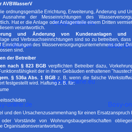
der AVBWasserV
 die ordnungsgemäße Errichtung, Erweiterung, Änderung und Unt
Ausnahme der Messeinrichtungen des Wasserversorgu
ich. Hat er die Anlage oder Anlagenteile einem Dritten vermie
diesem verantwortlich.
erung und Änderung von Kundenanlagen und Ver
Anlage und Verbrauchseinrichtungen sind so zu betreiben, das
 Einrichtungen des Wasserversorgungsunternehmens oder Dri
ossen sind.
en der Betreiber
hten nach § 823 BGB
verpflichten Betreiber dazu, Vorkehru
„Funktionsfähigkeit der in ihren Gebäuden enthaltenen "haustech
 gem. § 536a Abs. 1 BGB
z. B. wenn die falsche Werkstoffw
 festgestellt wird. Haftung z. B. für:
äume
heitsschäden
el und den Ursachenzusammenhang für einen Ersatzanspruch ha
er oder Vorstände von Wohnungsbaugesellschaften oblie
ie Organisationsverantwortung.